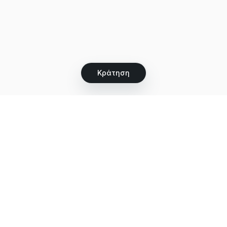
Κράτηση
Let's grow together
Get more customers 24/7 with your free
branded Booking Page.
Email
Αποκτήστε τη σελίδα κρατήσεών σας