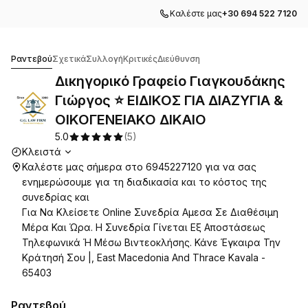
Καλέστε μας
+30 694 522 7120
Δικηγορικό Γραφείο Γιαγκουδάκης Γιώργος ⭐ ΕΙΔΙΚΟ
Ραντεβού
Σχετικά
Συλλογή
Κριτικές
Διεύθυνση
Δικηγορικό Γραφείο Γιαγκουδάκης
Γιώργος ⭐ ΕΙΔΙΚΟΣ ΓΙΑ ΔΙΑΖΥΓΙΑ &
ΟΙΚΟΓΕΝΕΙΑΚΟ ΔΙΚΑΙΟ
5.0
(
5
)
Ώρες λειτουργίας
Κλειστά
Καλέστε μας σήμερα στο 6945227120 για να σας
ενημερώσουμε για τη διαδικασία και το κόστος της
συνεδρίας και
Για Να Κλείσετε Online Συνεδρία Αμεσα Σε Διαθέσιμη
Μέρα Και Ώρα. Η Συνεδρία Γίνεται Εξ Αποστάσεως
Τηλεφωνικά Ή Μέσω Βιντεοκλήσης. Κάνε Έγκαιρα Την
Κράτησή Σου |, East Macedonia And Thrace Kavala -
65403
Ραντεβού