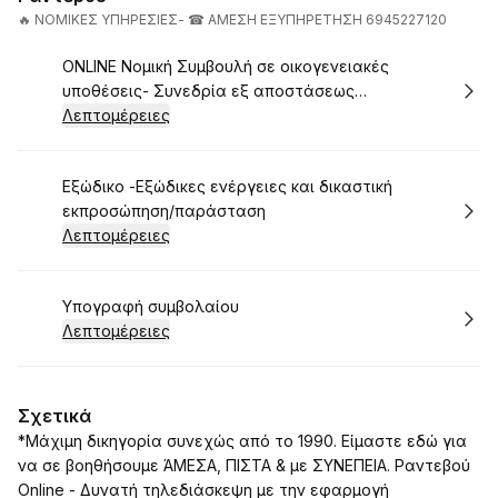
🔥 ΝΟΜΙΚΕΣ ΥΠΗΡΕΣΙΕΣ- ☎ ΑΜΕΣΗ ΕΞΥΠΗΡΕΤΗΣΗ 6945227120
Κράτηση
ONLINE Νομική Συμβουλή σε οικογενειακές
υποθέσεις- Συνεδρία εξ αποστάσεως
(τηλεφωνικά ή μέσω βιντεοκλήσης)
Λεπτομέρειες
Κράτηση
Εξώδικο -Εξώδικες ενέργειες και δικαστική
εκπροσώπηση/παράσταση
Λεπτομέρειες
Κράτηση
Υπογραφή συμβολαίου
Λεπτομέρειες
Σχετικά
*Μάχιμη δικηγορία συνεχώς από το 1990. Είμαστε εδώ για
να σε βοηθήσουμε ΆΜΕΣΑ, ΠΙΣΤΑ & με ΣΥΝΕΠΕΙΑ. Ραντεβού
Online - Δυνατή τηλεδιάσκεψη με την εφαρμογή