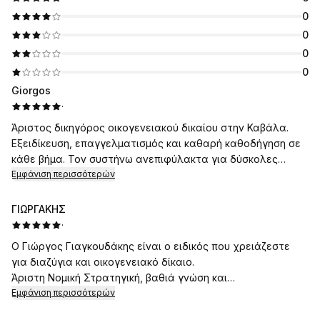
0
0
0
0
Giorgos
·
Άριστος δικηγόρος οικογενειακού δικαίου στην Καβάλα.
Εξειδίκευση, επαγγελματισμός και καθαρή καθοδήγηση σε
κάθε βήμα. Τον συστήνω ανεπιφύλακτα για δύσκολες
οικογενειακές υποθέσεις.
Εμφάνιση περισσότερών
ΓΙΩΡΓΑΚΗΣ
·
Ο Γιώργος Γιαγκουδάκης είναι ο ειδικός που χρειάζεστε
για διαζύγια και οικογενειακό δίκαιο.
Άριστη Νομική Στρατηγική, βαθιά γνώση και
αποτελεσματική προσέγγιση σε θέματα επιμέλειας
Εμφάνιση περισσότερών
παιδιών, γονικής αποξένωσης.